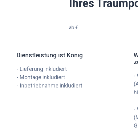
Ihres Traump
ab €
Dienstleistung ist König
W
z
- Lieferung inkludiert
-
- Montage inkludiert
(
- Inbetriebnahme inkludiert
h
-
(
G