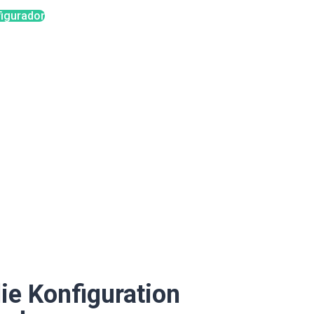
igurador
die Konfiguration